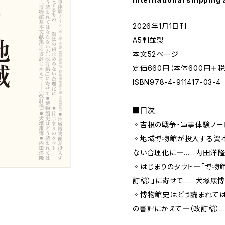
2026年1月1日刊
A5判並製
本文52ページ
定価660円（本体600円＋税
ISBN978-4-911417-03-4
■目次
◦吉根の戦争・軍事体験ノー
◦地域博物館が投入する資
ない合理化に―……内田洋
◦はじまりのタウト―「博物
訂稿）」に寄せて……犬塚康
◦博物館史はどう読まれては
の書評にかえて―（改訂稿）