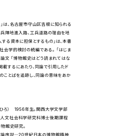
ト」は、名古屋市守山区吉根に知られる
砲兵陣地進入路、工兵道路の理由を地
入する資本に担保とするもの」は、本書
社会学的検討の続編である。 「はじま
評論文 「博物館史はどう読まれてはな
掲載するにあたり、同論で引用したド
トのことばを追跡し、同論の意味をあか
ろ） 1956年生。関西大学文学部
院人文社会科学研究科博士後期課程
博物館史研究。
館論序説―20世紀日本の博物館精神