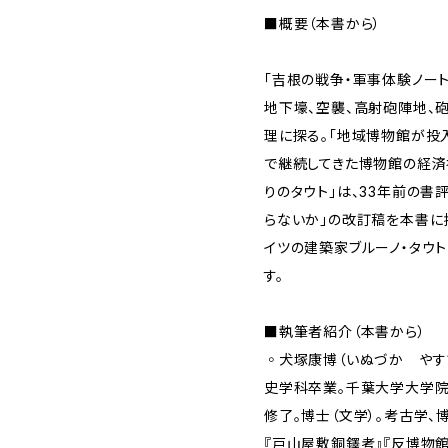
■概要（本書から）
「吉根の戦争・軍事体験ノー
地下壕、空襲、高射砲陣地、
理に探る。「地域博物館が投
で継続してきた博物館の経済
りのタウト」は、33年前の書
らないか」の改訂稿を本書に
イツの建築家ブルーノ・タウ
す。
■執筆者紹介（本書から）
◦犬塚康博（いぬづか やすひ
史学科卒業。千葉大学大学
修了。博士（文学）。考古学、
『戸山屋敷銅鐸考』『反博物