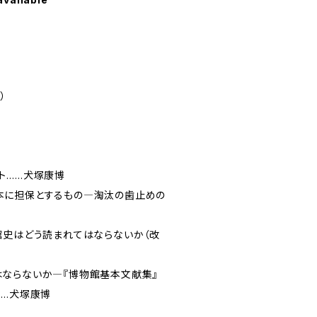
）
ト……犬塚康博
本に担保とするもの―淘汰の歯止めの
隆
館史はどう読まれてはならないか（改
博
ならないか―『博物館基本文献集』
……犬塚康博