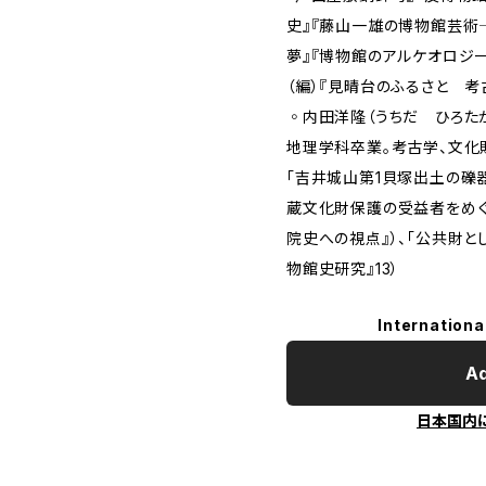
史』『藤山一雄の博物館芸
夢』『博物館のアルケオロジー
（編）『見晴台のふるさと 考
◦内田洋隆（うちだ ひろたか
地理学科卒業。考古学、文化
「吉井城山第1貝塚出土の礫器
蔵文化財保護の受益者をめぐ
院史への視点』）、「公共財と
物館史研究』13）
Internationa
Ad
日本国内