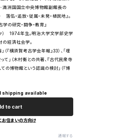
術―満洲国国立中央博物館副館長の
 落伍・追放・従属・未発・植民地』。
古学の研究・闘争・教育』
） 1974年生。明治大学文学部史学
財の経済社会学。
」（『横須賀考古学会年報』33）、「埋
って」（木村衡との共著、『古代民衆寺
しての博物館という認識の検討」（『博
l shipping available
d to cart
にお住まいの方向け
通報する